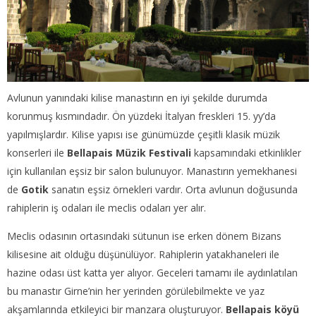
Avlunun yanındaki kilise manastırın en iyi şekilde durumda
korunmuş kısmındadır. Ön yüzdeki İtalyan freskleri 15. yy’da
yapılmışlardır. Kilise yapısı ise günümüzde çeşitli klasik müzik
konserleri ile
Bellapais Müzik Festivali
kapsamındaki etkinlikler
için kullanılan eşsiz bir salon bulunuyor. Manastırın yemekhanesi
de
Gotik
sanatın eşsiz örnekleri vardır. Orta avlunun doğusunda
rahiplerin iş odaları ile meclis odaları yer alır.
Meclis odasının ortasındaki sütunun ise erken dönem Bizans
kilisesine ait olduğu düşünülüyor. Rahiplerin yatakhaneleri ile
hazine odası üst katta yer alıyor. Geceleri tamamı ile aydınlatılan
bu manastır Girne’nin her yerinden görülebilmekte ve yaz
akşamlarında etkileyici bir manzara oluşturuyor.
Bellapais köyü