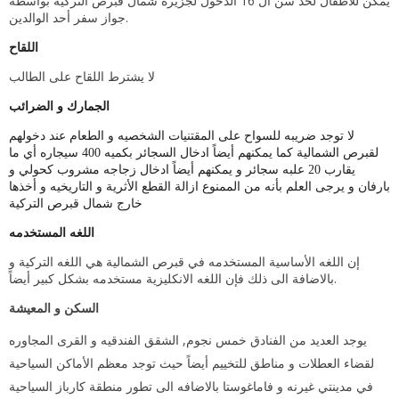
يمكن للأطفال لحد سن ال 16 الدخول لجزيرة شمال قبرص التركية بواسطة
جواز سفر أحد الوالدين.
اللقاح
لا يشترط اللقاح على الطالب
الجمارك و الضرائب
لا توجد ضريبه للسواح على المقتنيات الشخصيه و الطعام عند دخولهم
لقبرص الشمالية كما يمكنهم أيضاً ادخال السجائر بكميه 400 سيجاره أي ما
يقارب 20 علبه سجائر و يمكنهم أيضاً ادخال زجاجه مشروب كحولي و
بارفان و يرجى العلم بأنه من الممنوع ازالة القطع الأثرية و التاريخيه و أخذها
خارج شمال قبرص التركية
اللغه المستخدمه
إن اللغه الأساسية المستخدمه في قبرص الشمالية هي اللغه التركية و
بالاضافة الى ذلك فإن اللغه الانكليزية مستخدمه بشكل كبير أيضاً.
السكن و المعيشة
يوجد العديد من الفنادق خمس نجوم, الشقق الفندقيه و القرى المجاوره
لقضاء العطلات و مناطق للتخييم أيضاً حيث توجد معظم الأماكن السياحية
في مدينتي غيرنه و فاماغوستا بالاضافه الى تطور منطقة كارباز السياحية