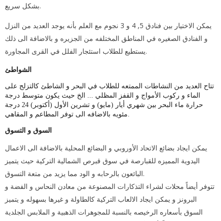
بشكل سريع.
يمكن الاختيار بين فنادق 5, 4 و 3 نجوم مع العلم بأنه يوجد العديد من النزل
و الفنادق الصغيره في المناطق المختلفه من الجزيره و بالاضافة الى ذلك
يستطيع للطلاب استئجار الفلل في القرى المجاورة.
الشواطئ
تتاح العديد من النشاطات الممتعه للطلاب في البحر و الشاطئ كالتزلج على
الماء و ركوب الأمواج و القفز المظلي ... الخ حيث يكون متوسط درجة
حرارة ماء البحر بين شهري أيار (مايو) و تشرين الأول (أكتوبر) 24 درجة
مئويه بالاضافه الى توفر المطاعم و المقاهي.
السوق و التسوق
يمكن ايجاد بضائع الاتحاد الأوروبي و البضائع المحلية بالاضافة الى الاعمال
اليدوية المميزه للقبارصة في سوق قبرص الشمالية التركية حيث يتميز
البائعون بالرحابه و الود مما يزيد من متعة التسوق.
تتوفر أيضاً محلات لشراء التذكارات المصنوعة من معادن النحاس و الفضة و
البرونز و يمكن ايجاد الالعاب التركية كالطاولة و غيرها بسهوله و يتميز
السوق بأسعاره الرخيصه بالنسبة للمجوهرات الذهبية و الملابس الجلدية