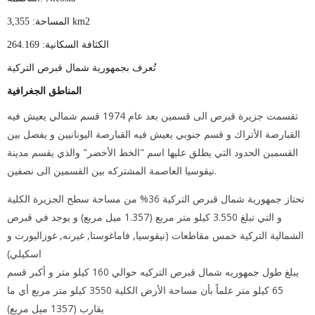
المساحة: 3,355 km2
الكثافة السكانية: 264.169
تُعرف بجمهورية شمال قبرص التركية
المناطق الجغرافية
تقسمت جزيرة قبرص الى قسمين بعد عام 1974 قسم شمالي يعيش فيه
القبارصة الأتراك و قسم جنوبي يعيش فيه القبارصة اليونانيين و يفصل بين
القسمين الحدود التي يطلق عليها اسم "الخط الأخضر" والذي يقسم مدينة
نيقوسيا العاصمة المشتركه بين القسمين الى نصفين.
تحتاز جمهورية شمال قبرص التركية 36% من مساحة سطح الجزيرة الكلية
و التي تبلغ 3.550 كيلو متر مربع (1.357 ميل مربع) و يوجد في قبرص
الشمالية التركية خمس مقاطعات (نيقوسيا, فاماغوستا, غيرنه, غوزاليورت و
اسكيلي)
يبلغ طول جمهوريه شمال قبرص التركيه حوالي 160 كيلو متر و أكبر قسم
65 كيلو متر علماً بأن مساحة الأرض الكلية 3550 كيلو متر مربع أي ما
يقارب (1357 ميل مربع)