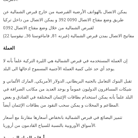
يمكن الاتصال بالهواتف الأرضية القبرصية من خارج قبرص الشمالية عن
طريق وضع مفتاح الاتصال 0090 392 و يمكن الاتصال من داخل تركيا
لقبرص الشمالية من خلال وضع مفتاح الاتصال 0392
مفاتيح الاتصال بمدن قبرص الشمالية (غيرنه 81, فاماغوستا 36, نيقوسيا 22)
العملة
إن العملة المستخدمه في قبرص الشمالية هي الليرة التركية علماً بأنه لا
يوجد أي حد على كمية العملة الأجنبية المسموح ادخالها الى البلد.
تقبل البنوك التعامل بالجنيه البريطاني, الدولار الأمريكي, المارك الألماني و
شيكات المسافرون الدوليون عموماً و يوجد العديد من مكاتب الصرافة في
البلد علماً بأنه يمكن استخدام بطاقات الإئتمان المختلفة في الفنادق و بعض
المطاعم و المحلات و يمكن سحب النقود من بطاقات الإئتمان أيضاً.
تتميز البضائع في قبرص الشمالية بانخفاض أسعارها مقارنةً مع أسعار
الأسواق الأوروبية بالنسبة للسياح القادمون من أروربا.