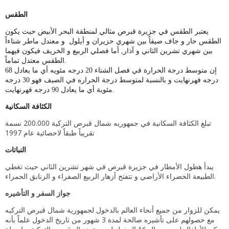
الطقس
يعتبر الطقس في جزيرة قبرص مثالي لمنطقة البحر الأبيض حيث يكون
الطقس حار و جاف صيفاً بين شهري حزيران و أيلول و معتدل ماطر شتاءاً
بين شهري تشرين الثاني و آذار, أما فصلي الربيع و الخريف فيكون فيهما
الطقس معتدل تماماً.
إن متوسط درجة الحرارة في فصل الشتاء 20 درجه مئويه أي ما يعادل 68
درجه فهرنهايت و بالنسبة لمتوسط درجة الحراره في الصيف فهو 30 درجه
مئوية أي ما يعادل 90 درجه فهرنهايت.
الكثافة السكانية
تبلغ الكثافة السكانية في جمهوريه شمال قبرص التركية 200.000 نسمة
تقريباً طبقاً لاحصائية عام 1997
النباتات
يبدأ هطول الأمطار في جزيرة قبرص في شهر تشرين الثاني حيث تغطي
الطبيعة الخضراء الأراضي و تتفتح أزهار الربيع الصفراء و الزنابق الحمراء.
جواز السفر و التأشيره
يمكن للزوار من جميع أنحاء العالم بالدخول لجمهورية شمال قبرص التركيه
مع حصولهم على تأشيره صالحة لمدة 3 شهور من تاريخ الدخول علماً بأنه