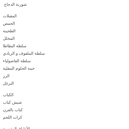
شوربة الدجاج
المقبلات
الحمص
الطحينة
المخلل
سلطة البطاطا
سلطة الملفوف و الزبادي
سلطة الفاصولياء
جبنة الحلوم المقلية
الرز
البرغل
الكباب
شيش كباب
كباب بالفرن
كرات اللحم
الأطباق الرئيسية