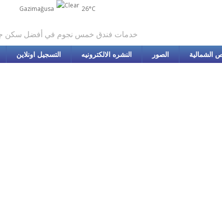
Gazimağusa
26°C
خدمات فندق خمس نجوم في أفضل سكن ج
 الشمالية
الصور
النشره الالكترونيه
التسجيل اونلاين