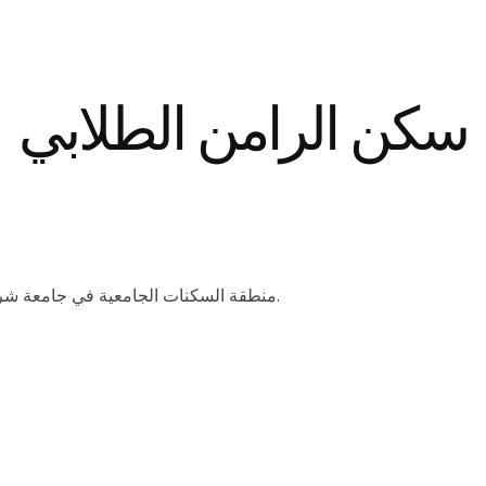
سكن الرامن الطلابي
منطقة السكنات الجامعية في جامعة شرق البحر المتوسط, فاماغوستا, جمهورية شمال قبرص التركية.