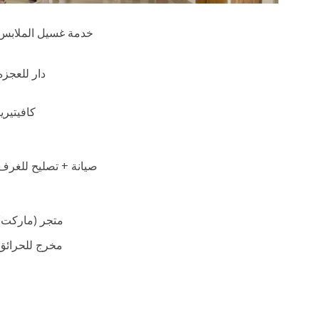
خدمة غسيل الملابس
دار للعجزه
كافيتيريا
صيانة + تصليح للغرف
متجر (ماركت)
مخرج للحرائق