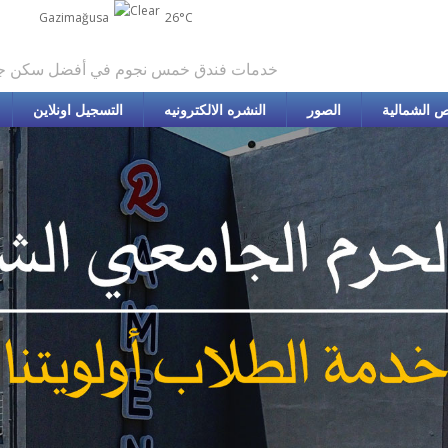
Gazimağusa
26°C
خدمات فندق خمس نجوم في أفضل سكن ج
 الشمالية
الصور
النشره الالكترونيه
التسجيل اونلاين