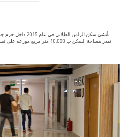
أنشئ سكن الرامن الطلابي في عام 2015 داخل حرم جامعة شرق البحر المتوسط حيث يتميز السكن بتصميمه الحديث من الداخل و الخارج و المؤلف من 6 طوابق ليتسع ل 500 طالب.
تقدر مساحة السكن ب 10,000 م
بالاضافه الى امكانية الاختيار بين 