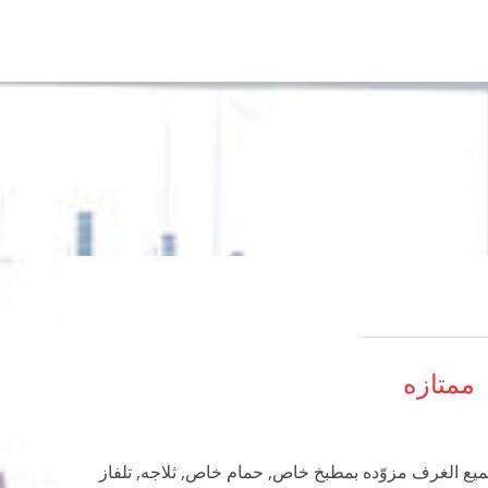
ممتازه
 خاص, ثلاجه, تلفاز (LED), نظام أقمار صناعية للتلفاز (ساتلايت), تكييف, هاتف أرضي و بالاضافة الى ذلك فإن جميع